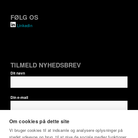
FØLG OS
Linkedin
TILMELD NYHEDSBREV
Dit navn
Din e-mail
Om cookies på dette site
Jeg accepterer
nyhedsbrevsbetingelserne
samt at modtage
Vi bruger cookies til at indsamle og analysere oplysninger på
EPSI Rating Danmarks nyhedsbreve løbende, indtil jeg aktivt
stedet ydeevne og brug, til at give de sociale medier funktioner