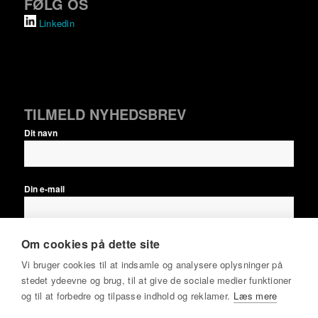
FØLG OS
Linkedin
TILMELD NYHEDSBREV
Dit navn
Din e-mail
Om cookies på dette site
Jeg accepterer
nyhedsbrevsbetingelserne
samt at modtage
Vi bruger cookies til at indsamle og analysere oplysninger på
EPSI Rating Danmarks nyhedsbreve løbende, indtil jeg aktivt
stedet ydeevne og brug, til at give de sociale medier funktioner
afmelder mig.
og til at forbedre og tilpasse indhold og reklamer.
Læs mere