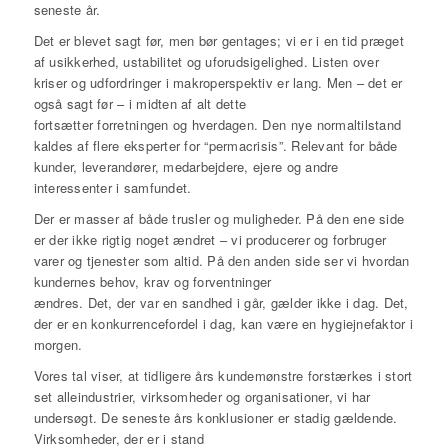
seneste år.
Det er blevet sagt før, men bør gentages; vi er i en tid præget
af usikkerhed, ustabilitet og uforudsigelighed. Listen over
kriser og udfordringer i makroperspektiv er lang. Men – det er
også sagt før – i midten af alt dette
fortsætter forretningen og hverdagen. Den nye normaltilstand
kaldes af flere eksperter for “permacrisis”. Relevant for både
kunder, leverandører, medarbejdere, ejere og andre
interessenter i samfundet.
Der er masser af både trusler og muligheder. På den ene side
er der ikke rigtig noget ændret – vi producerer og forbruger
varer og tjenester som altid. På den anden side ser vi hvordan
kundernes behov, krav og forventninger
ændres. Det, der var en sandhed i går, gælder ikke i dag. Det,
der er en konkurrencefordel i dag, kan være en hygiejnefaktor i
morgen.
Vores tal viser, at tidligere års kundemønstre forstærkes i stort
set alleindustrier, virksomheder og organisationer, vi har
undersøgt. De seneste års konklusioner er stadig gældende.
Virksomheder, der er i stand